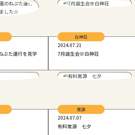
白神荘
2024.07.21
ねぷた運行を見学
7月誕生会🌸白神荘
常源
2024.07.07
有料常源 七夕