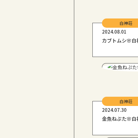
白神荘
2024.08.01
カブトムシ🌸白
白神荘
2024.07.30
金魚ねぷた🌸白