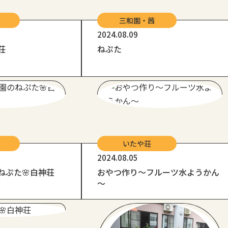
三和園・茜
2024.08.09
荘
ねぷた
いたや荘
2024.08.05
ねぷた🌸白神荘
おやつ作り～フルーツ水ようかん
～