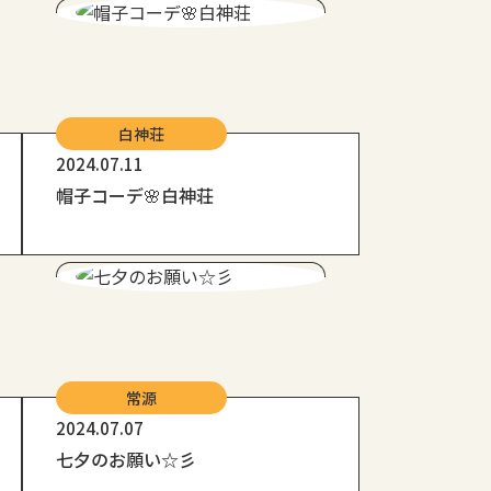
白神荘
2024.07.11
帽子コーデ🌸白神荘
常源
2024.07.07
七夕のお願い☆彡