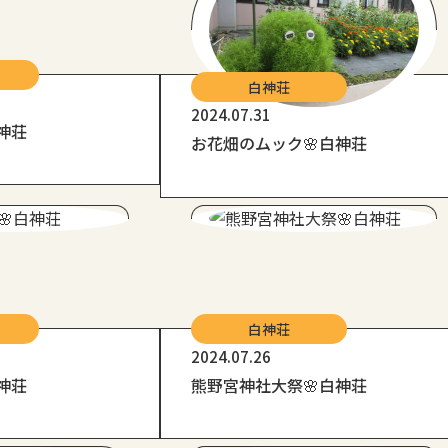
白神荘
2024.07.31
神荘
お花畑のムック🌸白神荘
白神荘
2024.07.26
神荘
熊野宮神社大祭🌸白神荘