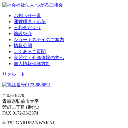
お知らせ一覧
運営理念・沿革
三和会だより
施設紹介
ショートステイのご案内
情報公開
よくあるご質問
実習生・介護体験の方へ
個人情報保護方針
リクルート
〒036-8279
青森県弘前市大字
茜町二丁目1番地2
FAX 0172-33-3374
© TSUGARUSANWAKAI