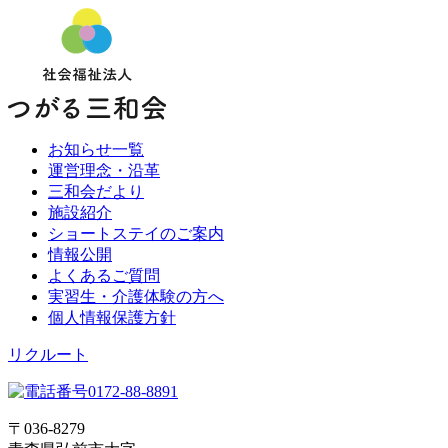
お知らせ一覧
運営理念・沿革
三和会だより
施設紹介
ショートステイのご案内
情報公開
よくあるご質問
実習生・介護体験の方へ
個人情報保護方針
リクルート
〒036-8279