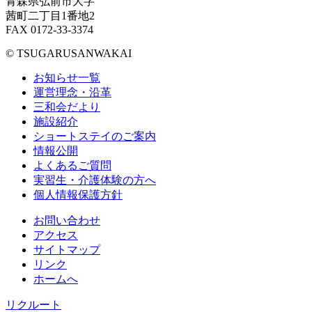
青森県弘前市大字
茜町二丁目1番地2
FAX 0172-33-3374
© TSUGARUSANWAKAI
お知らせ一覧
運営理念・沿革
三和会だより
施設紹介
ショートステイのご案内
情報公開
よくあるご質問
実習生・介護体験の方へ
個人情報保護方針
お問い合わせ
アクセス
サイトマップ
リンク
ホームへ
リクルート