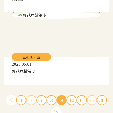
三和園・茜
2025.05.01
お花見散策♪
＜
1
…
7
8
9
10
11
…
30
＞