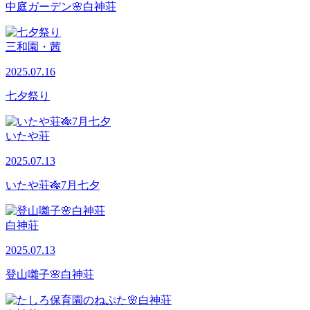
中庭ガーデン🌸白神荘
三和園・茜
2025.07.16
七夕祭り
いたや荘
2025.07.13
いたや荘🎋7月七夕
白神荘
2025.07.13
登山囃子🌸白神荘