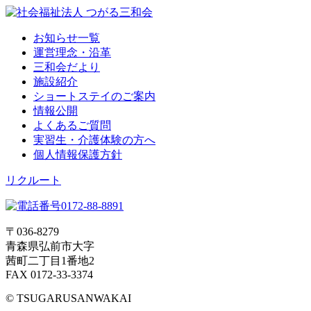
お知らせ一覧
運営理念・沿革
三和会だより
施設紹介
ショートステイのご案内
情報公開
よくあるご質問
実習生・介護体験の方へ
個人情報保護方針
リクルート
〒036-8279
青森県弘前市大字
茜町二丁目1番地2
FAX 0172-33-3374
© TSUGARUSANWAKAI