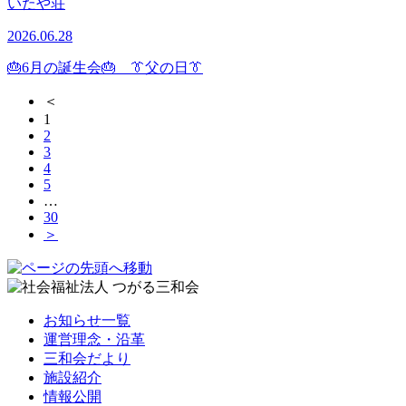
いたや荘
2026.06.28
🎂6月の誕生会🎂 👔父の日👔
＜
1
2
3
4
5
…
30
＞
お知らせ一覧
運営理念・沿革
三和会だより
施設紹介
情報公開