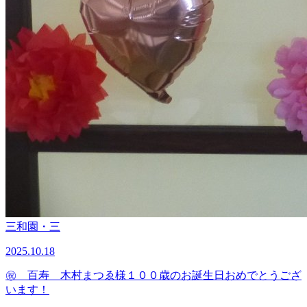
三和園・三
2025.10.18
㊗ 百寿 木村まつゑ様１００歳のお誕生日おめでとうござ
います！