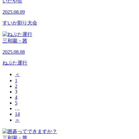
いたや荘
2025.08.09
すいか割り大会
三和園・茜
2025.08.08
ねぷた運行
＜
1
2
3
4
5
…
14
＞
三和園・茜