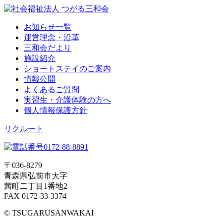
お知らせ一覧
運営理念・沿革
三和会だより
施設紹介
ショートステイのご案内
情報公開
よくあるご質問
実習生・介護体験の方へ
個人情報保護方針
リクルート
〒036-8279
青森県弘前市大字
茜町二丁目1番地2
FAX 0172-33-3374
© TSUGARUSANWAKAI