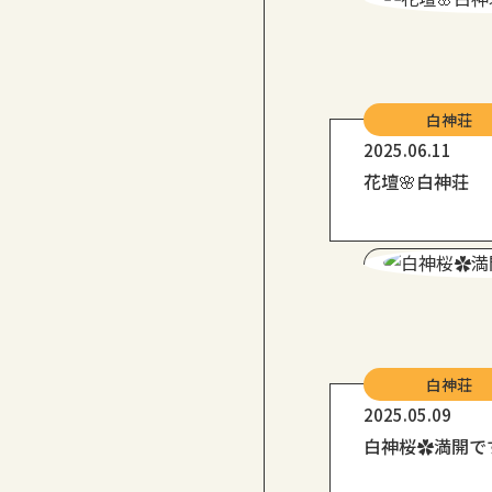
白神荘
2025.06.11
花壇🌸白神荘
白神荘
2025.05.09
白神桜✿満開で