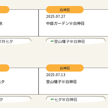
白神荘
2025.07.27
氷
中庭ガーデン🌸白神荘
白神荘
2025.07.13
七夕
登山囃子🌸白神荘