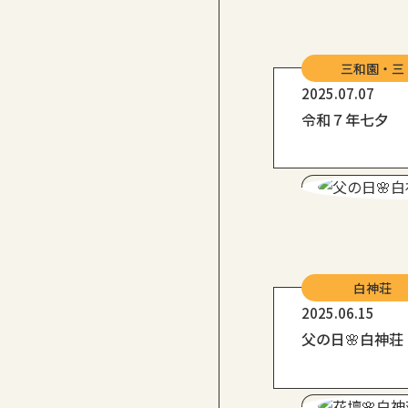
三和園・三
2025.07.07
令和７年七夕
白神荘
2025.06.15
父の日🌸白神荘