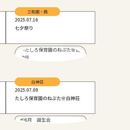
三和園・茜
2025.07.16
七夕祭り
白神荘
2025.07.09
たしろ保育園のねぷた🌸白神荘