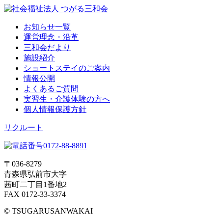
お知らせ一覧
運営理念・沿革
三和会だより
施設紹介
ショートステイのご案内
情報公開
よくあるご質問
実習生・介護体験の方へ
個人情報保護方針
リクルート
〒036-8279
青森県弘前市大字
茜町二丁目1番地2
FAX 0172-33-3374
© TSUGARUSANWAKAI