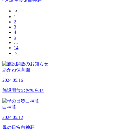
4月誕生会🌸白神荘
＜
1
2
3
4
5
…
14
＞
あかね保育園
2024.05.16
施設開放のお知らせ
白神荘
2024.05.12
母の日🌸白神荘