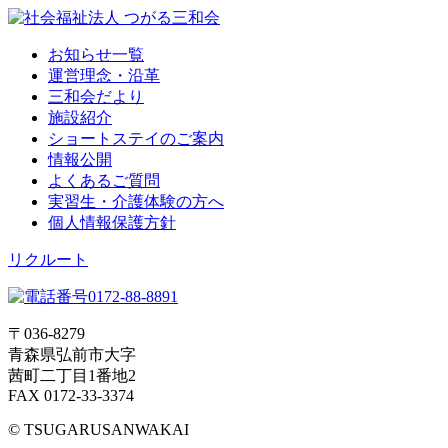
お知らせ一覧
運営理念・沿革
三和会だより
施設紹介
ショートステイのご案内
情報公開
よくあるご質問
実習生・介護体験の方へ
個人情報保護方針
リクルート
〒036-8279
青森県弘前市大字
茜町二丁目1番地2
FAX 0172-33-3374
© TSUGARUSANWAKAI