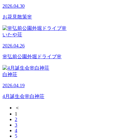
2026.04.30
お花見散策🌸
いたや荘
2026.04.26
🌸弘前公園外堀ドライブ🌸
白神荘
2026.04.19
4月誕生会🌸白神荘
＜
1
2
3
4
5