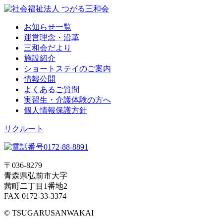
お知らせ一覧
運営理念・沿革
三和会だより
施設紹介
ショートステイのご案内
情報公開
よくあるご質問
実習生・介護体験の方へ
個人情報保護方針
リクルート
〒036-8279
青森県弘前市大字
茜町二丁目1番地2
FAX 0172-33-3374
© TSUGARUSANWAKAI