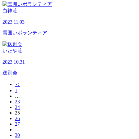
白神荘
2023.11.03
雪囲いボランティア
いたや荘
2023.10.31
送別会
＜
1
…
23
24
25
26
27
…
30