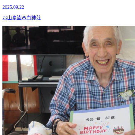
2025.09.22
お山参詣🌸白神荘