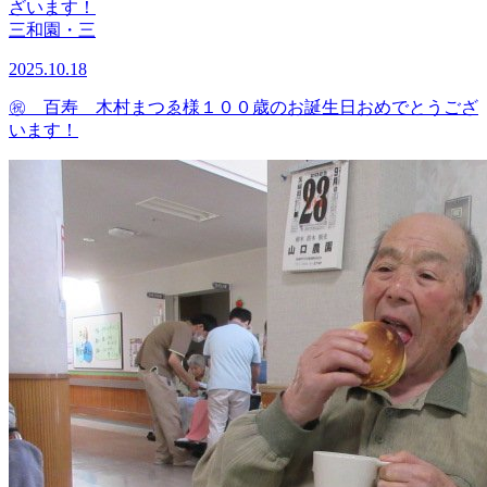
三和園・三
2025.10.18
㊗ 百寿 木村まつゑ様１００歳のお誕生日おめでとうござ
います！