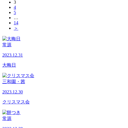
3
4
5
…
14
＞
常源
2023.12.31
大晦日
三和園・茜
2023.12.30
クリスマス会
常源