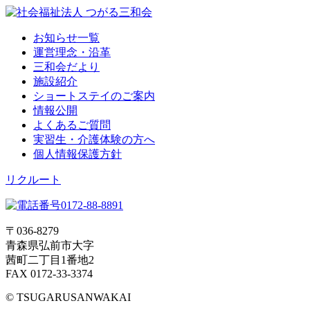
お知らせ一覧
運営理念・沿革
三和会だより
施設紹介
ショートステイのご案内
情報公開
よくあるご質問
実習生・介護体験の方へ
個人情報保護方針
リクルート
〒036-8279
青森県弘前市大字
茜町二丁目1番地2
FAX 0172-33-3374
© TSUGARUSANWAKAI