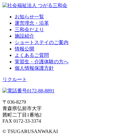
お知らせ一覧
運営理念・沿革
三和会だより
施設紹介
ショートステイのご案内
情報公開
よくあるご質問
実習生・介護体験の方へ
個人情報保護方針
リクルート
〒036-8279
青森県弘前市大字
茜町二丁目1番地2
FAX 0172-33-3374
© TSUGARUSANWAKAI