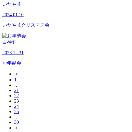
いたや荘
2024.01.10
いたや荘クリスマス会
白神荘
2023.12.31
お年越会
＜
1
…
21
22
23
24
25
…
30
＞