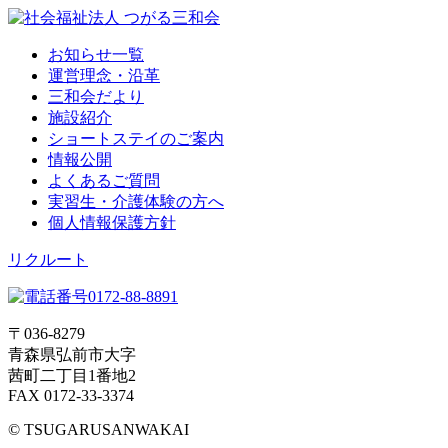
お知らせ一覧
運営理念・沿革
三和会だより
施設紹介
ショートステイのご案内
情報公開
よくあるご質問
実習生・介護体験の方へ
個人情報保護方針
リクルート
〒036-8279
青森県弘前市大字
茜町二丁目1番地2
FAX 0172-33-3374
© TSUGARUSANWAKAI