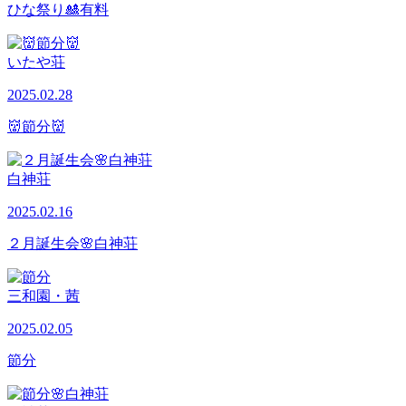
ひな祭り🎎有料
いたや荘
2025.02.28
👹節分👹
白神荘
2025.02.16
２月誕生会🌸白神荘
三和園・茜
2025.02.05
節分