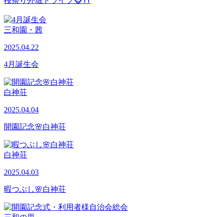
桜祭り外堀ドライブ🐵⛩
三和園・茜
2025.04.22
4月誕生会
白神荘
2025.04.04
開園記念🌸白神荘
白神荘
2025.04.03
暇つぶし🌸白神荘