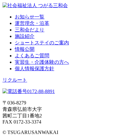
お知らせ一覧
運営理念・沿革
三和会だより
施設紹介
ショートステイのご案内
情報公開
よくあるご質問
実習生・介護体験の方へ
個人情報保護方針
リクルート
〒036-8279
青森県弘前市大字
茜町二丁目1番地2
FAX 0172-33-3374
© TSUGARUSANWAKAI