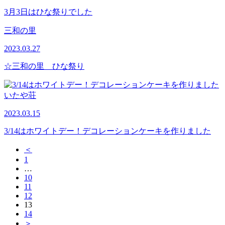
3月3日はひな祭りでした
三和の里
2023.03.27
☆三和の里 ひな祭り
いたや荘
2023.03.15
3/14はホワイトデー！デコレーションケーキを作りました
＜
1
…
10
11
12
13
14
＞