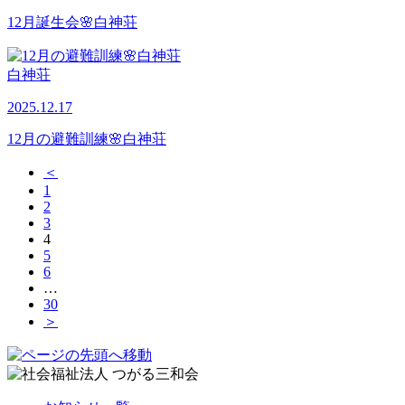
12月誕生会🌸白神荘
白神荘
2025.12.17
12月の避難訓練🌸白神荘
＜
1
2
3
4
5
6
…
30
＞