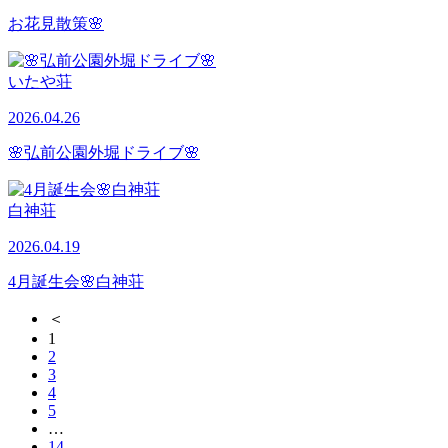
お花見散策🌸
いたや荘
2026.04.26
🌸弘前公園外堀ドライブ🌸
白神荘
2026.04.19
4月誕生会🌸白神荘
＜
1
2
3
4
5
…
14