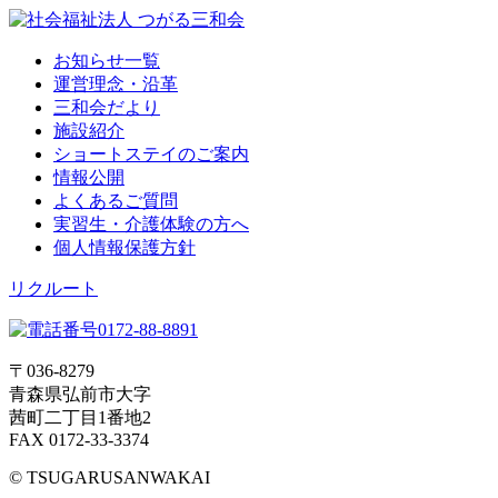
お知らせ一覧
運営理念・沿革
三和会だより
施設紹介
ショートステイのご案内
情報公開
よくあるご質問
実習生・介護体験の方へ
個人情報保護方針
リクルート
〒036-8279
青森県弘前市大字
茜町二丁目1番地2
FAX 0172-33-3374
© TSUGARUSANWAKAI