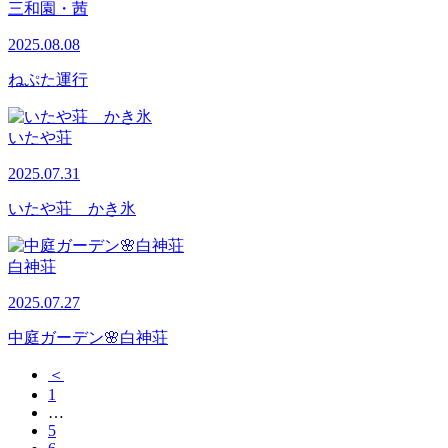
三和園・茜
2025.08.08
ねぷた運行
いたや荘
2025.07.31
いたや荘 かき氷
白神荘
2025.07.27
中庭ガーデン🌸白神荘
＜
1
…
5