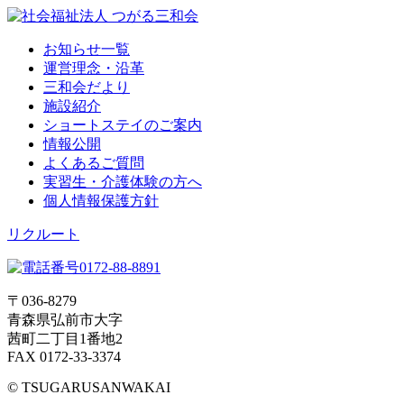
お知らせ一覧
運営理念・沿革
三和会だより
施設紹介
ショートステイのご案内
情報公開
よくあるご質問
実習生・介護体験の方へ
個人情報保護方針
リクルート
〒036-8279
青森県弘前市大字
茜町二丁目1番地2
FAX 0172-33-3374
© TSUGARUSANWAKAI