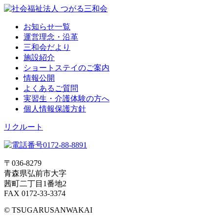
お知らせ一覧
運営理念・沿革
三和会だより
施設紹介
ショートステイのご案内
情報公開
よくあるご質問
実習生・介護体験の方へ
個人情報保護方針
リクルート
〒036-8279
青森県弘前市大字
茜町二丁目1番地2
FAX 0172-33-3374
© TSUGARUSANWAKAI