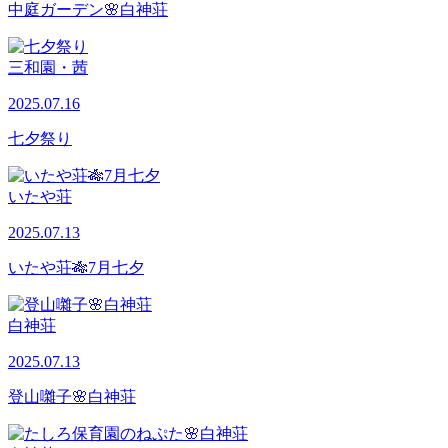
中庭ガーデン🌸白神荘
三和園・茜
2025.07.16
七夕祭り
いたや荘
2025.07.13
いたや荘🎋7月七夕
白神荘
2025.07.13
登山囃子🌸白神荘