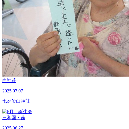
白神荘
2025.07.07
七夕🌸白神荘
三和園・茜
2025.06.27