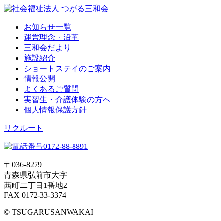
お知らせ一覧
運営理念・沿革
三和会だより
施設紹介
ショートステイのご案内
情報公開
よくあるご質問
実習生・介護体験の方へ
個人情報保護方針
リクルート
〒036-8279
青森県弘前市大字
茜町二丁目1番地2
FAX 0172-33-3374
© TSUGARUSANWAKAI