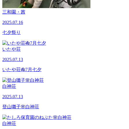
三和園・茜
2025.07.16
七夕祭り
いたや荘
2025.07.13
いたや荘🎋7月七夕
白神荘
2025.07.13
登山囃子🌸白神荘
白神荘