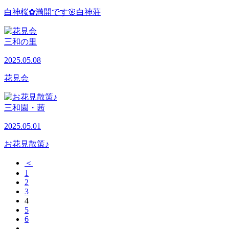
白神桜✿満開です🌸白神荘
三和の里
2025.05.08
花見会
三和園・茜
2025.05.01
お花見散策♪
＜
1
2
3
4
5
6
…