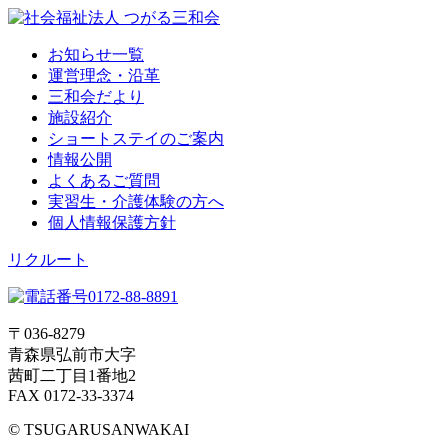
お知らせ一覧
運営理念・沿革
三和会だより
施設紹介
ショートステイのご案内
情報公開
よくあるご質問
実習生・介護体験の方へ
個人情報保護方針
リクルート
〒036-8279
青森県弘前市大字
茜町二丁目1番地2
FAX 0172-33-3374
© TSUGARUSANWAKAI