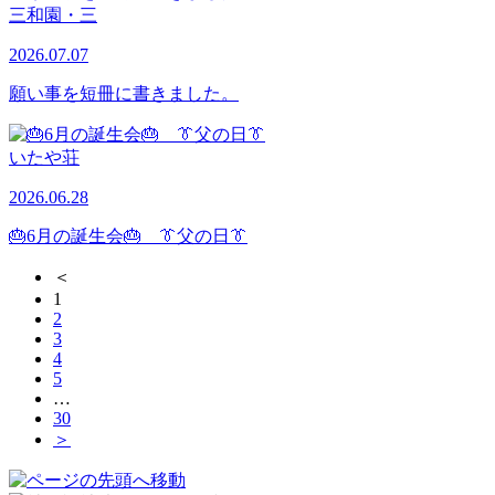
三和園・三
2026.07.07
願い事を短冊に書きました。
いたや荘
2026.06.28
🎂6月の誕生会🎂 👔父の日👔
＜
1
2
3
4
5
…
30
＞