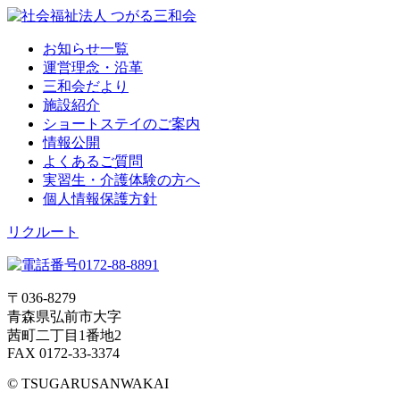
お知らせ一覧
運営理念・沿革
三和会だより
施設紹介
ショートステイのご案内
情報公開
よくあるご質問
実習生・介護体験の方へ
個人情報保護方針
リクルート
〒036-8279
青森県弘前市大字
茜町二丁目1番地2
FAX 0172-33-3374
© TSUGARUSANWAKAI