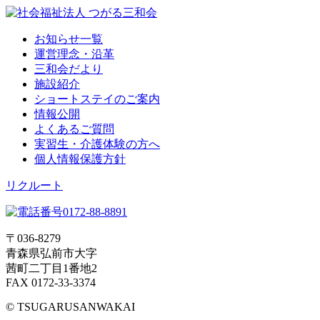
お知らせ一覧
運営理念・沿革
三和会だより
施設紹介
ショートステイのご案内
情報公開
よくあるご質問
実習生・介護体験の方へ
個人情報保護方針
リクルート
〒036-8279
青森県弘前市大字
茜町二丁目1番地2
FAX 0172-33-3374
© TSUGARUSANWAKAI