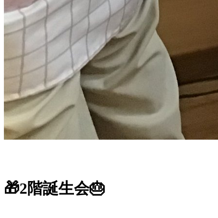
🎁2階誕生会🎂