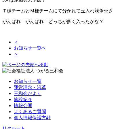
5月は運動会の季節！
Ｔ様チームとＭ様チームにて分かれて玉入れ競争☆彡
がんばれ！がんばれ！どっちが多く入ったかな？
＜
お知らせ一覧へ
＞
お知らせ一覧
運営理念・沿革
三和会だより
施設紹介
情報公開
よくあるご質問
個人情報保護方針
リクルート