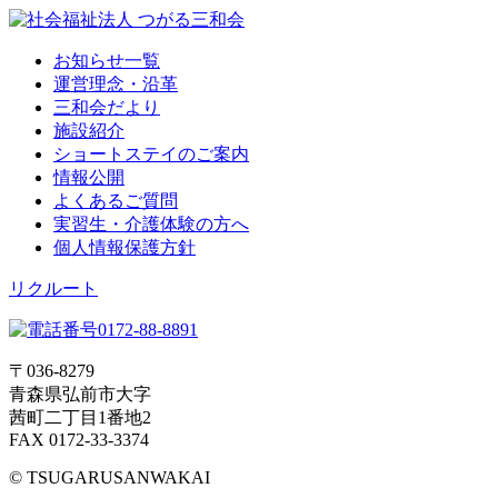
お知らせ一覧
運営理念・沿革
三和会だより
施設紹介
ショートステイのご案内
情報公開
よくあるご質問
実習生・介護体験の方へ
個人情報保護方針
リクルート
〒036-8279
青森県弘前市大字
茜町二丁目1番地2
FAX 0172-33-3374
© TSUGARUSANWAKAI