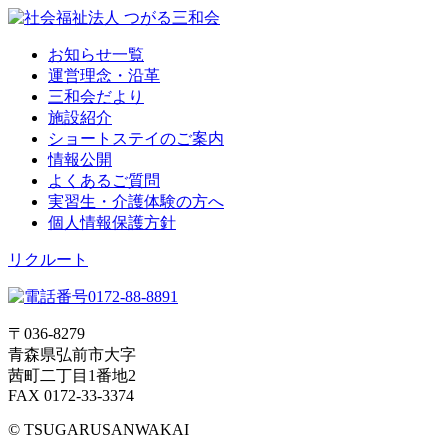
お知らせ一覧
運営理念・沿革
三和会だより
施設紹介
ショートステイのご案内
情報公開
よくあるご質問
実習生・介護体験の方へ
個人情報保護方針
リクルート
〒036-8279
青森県弘前市大字
茜町二丁目1番地2
FAX 0172-33-3374
© TSUGARUSANWAKAI