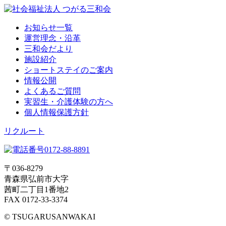
お知らせ一覧
運営理念・沿革
三和会だより
施設紹介
ショートステイのご案内
情報公開
よくあるご質問
実習生・介護体験の方へ
個人情報保護方針
リクルート
〒036-8279
青森県弘前市大字
茜町二丁目1番地2
FAX 0172-33-3374
© TSUGARUSANWAKAI