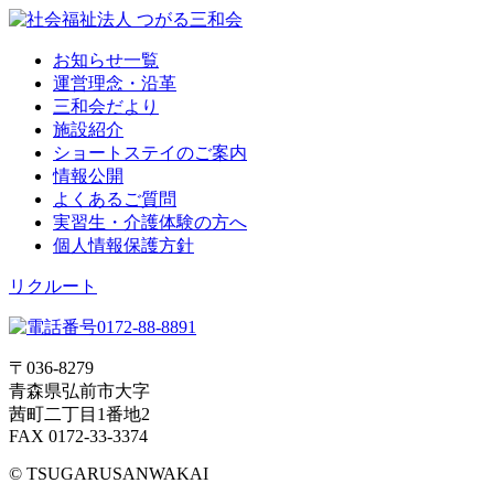
お知らせ一覧
運営理念・沿革
三和会だより
施設紹介
ショートステイのご案内
情報公開
よくあるご質問
実習生・介護体験の方へ
個人情報保護方針
リクルート
〒036-8279
青森県弘前市大字
茜町二丁目1番地2
FAX 0172-33-3374
© TSUGARUSANWAKAI