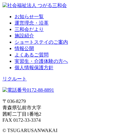
お知らせ一覧
運営理念・沿革
三和会だより
施設紹介
ショートステイのご案内
情報公開
よくあるご質問
実習生・介護体験の方へ
個人情報保護方針
リクルート
〒036-8279
青森県弘前市大字
茜町二丁目1番地2
FAX 0172-33-3374
© TSUGARUSANWAKAI