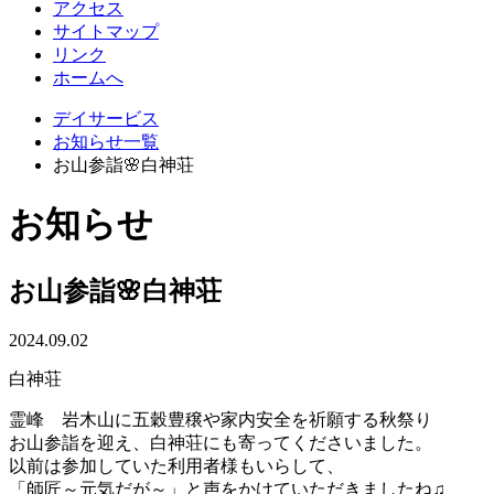
アクセス
サイトマップ
リンク
ホームへ
デイサービス
お知らせ一覧
お山参詣🌸白神荘
お知らせ
お山参詣🌸白神荘
2024.09.02
白神荘
霊峰 岩木山に五穀豊穣や家内安全を祈願する秋祭り
お山参詣を迎え、白神荘にも寄ってくださいました。
以前は参加していた利用者様もいらして、
「師匠～元気だが～」と声をかけていただきましたね♫