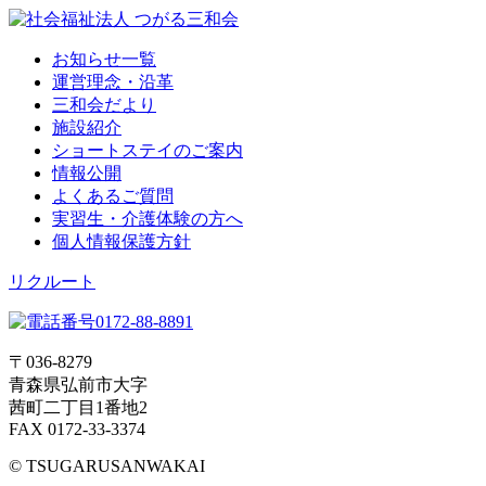
お知らせ一覧
運営理念・沿革
三和会だより
施設紹介
ショートステイのご案内
情報公開
よくあるご質問
実習生・介護体験の方へ
個人情報保護方針
リクルート
〒036-8279
青森県弘前市大字
茜町二丁目1番地2
FAX 0172-33-3374
© TSUGARUSANWAKAI