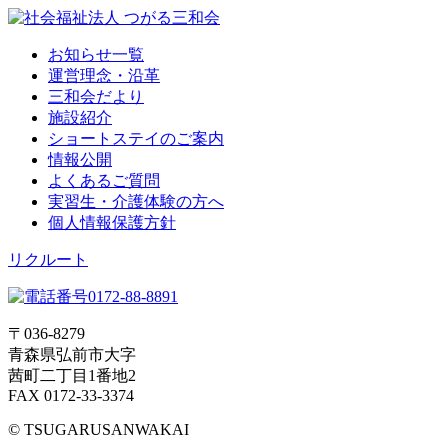
お知らせ一覧
運営理念・沿革
三和会だより
施設紹介
ショートステイのご案内
情報公開
よくあるご質問
実習生・介護体験の方へ
個人情報保護方針
リクルート
〒036-8279
青森県弘前市大字
茜町二丁目1番地2
FAX 0172-33-3374
© TSUGARUSANWAKAI