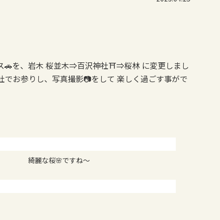
ス🚗を、岩木 桜並木⇒百沢神社⛩⇒桜林 に変更しまし
社でお参りし、写真撮影📷をして 楽しく過ごす事がで
綺麗な桜🌸ですね～