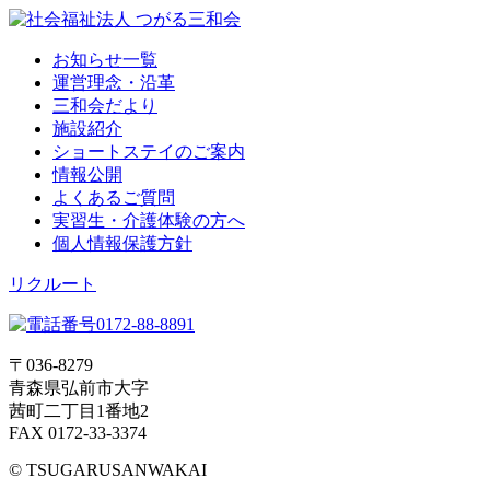
お知らせ一覧
運営理念・沿革
三和会だより
施設紹介
ショートステイのご案内
情報公開
よくあるご質問
実習生・介護体験の方へ
個人情報保護方針
リクルート
〒036-8279
青森県弘前市大字
茜町二丁目1番地2
FAX 0172-33-3374
© TSUGARUSANWAKAI