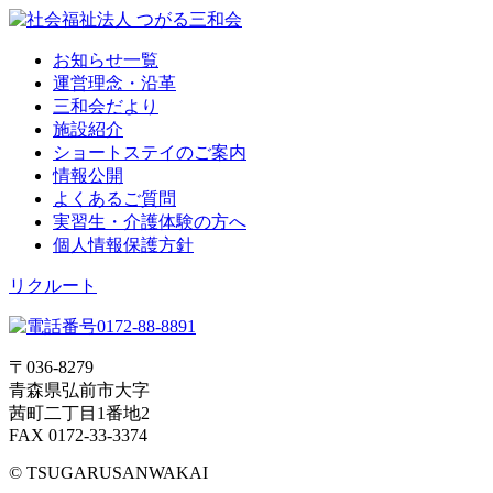
お知らせ一覧
運営理念・沿革
三和会だより
施設紹介
ショートステイのご案内
情報公開
よくあるご質問
実習生・介護体験の方へ
個人情報保護方針
リクルート
〒036-8279
青森県弘前市大字
茜町二丁目1番地2
FAX 0172-33-3374
© TSUGARUSANWAKAI