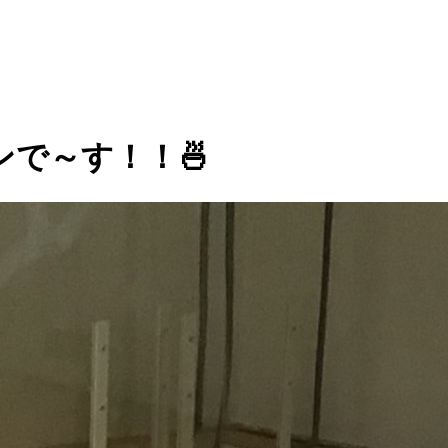
で～す！！🍜