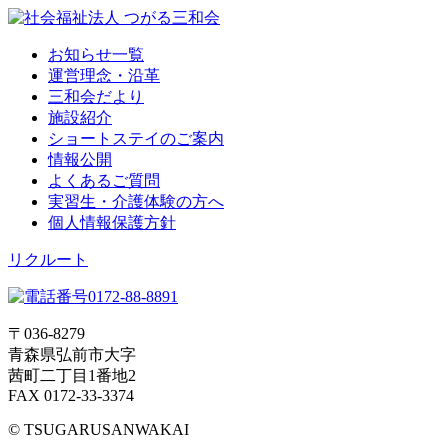
お知らせ一覧
運営理念・沿革
三和会だより
施設紹介
ショートステイのご案内
情報公開
よくあるご質問
実習生・介護体験の方へ
個人情報保護方針
リクルート
〒036-8279
青森県弘前市大字
茜町二丁目1番地2
FAX 0172-33-3374
© TSUGARUSANWAKAI