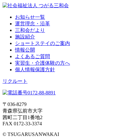
お知らせ一覧
運営理念・沿革
三和会だより
施設紹介
ショートステイのご案内
情報公開
よくあるご質問
実習生・介護体験の方へ
個人情報保護方針
リクルート
〒036-8279
青森県弘前市大字
茜町二丁目1番地2
FAX 0172-33-3374
© TSUGARUSANWAKAI