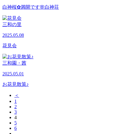
白神桜✿満開です🌸白神荘
三和の里
2025.05.08
花見会
三和園・茜
2025.05.01
お花見散策♪
＜
1
2
3
4
5
6
…