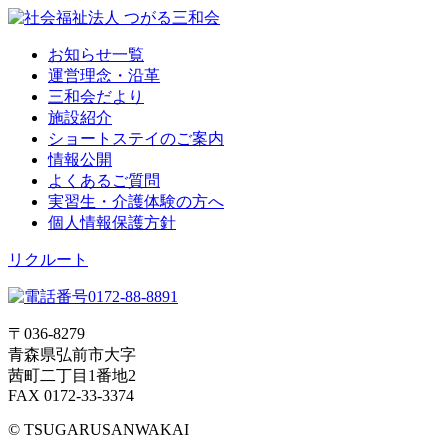
お知らせ一覧
運営理念・沿革
三和会だより
施設紹介
ショートステイのご案内
情報公開
よくあるご質問
実習生・介護体験の方へ
個人情報保護方針
リクルート
〒036-8279
青森県弘前市大字
茜町二丁目1番地2
FAX 0172-33-3374
© TSUGARUSANWAKAI