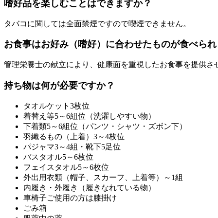
嗜好品を楽しむことはできますか？
タバコに関しては全面禁煙ですので喫煙できません。
お食事はお好み（嗜好）に合わせたものが食べられ
管理栄養士の献立により、健康面を重視したお食事を提供さ
持ち物は何が必要ですか？
タオルケット3枚位
着替え等5～6組位（洗濯しやすい物）
下着類5～6組位（パンツ・シャツ・ズボン下）
羽織るもの（上着）3～4枚位
パジャマ3～4組・靴下5足位
バスタオル5～6枚位
フェイスタオル5～6枚位
外出用衣類（帽子、スカーフ、上着等）～1組
内履き・外履き（履きなれている物）
車椅子ご使用の方は膝掛け
ごみ箱